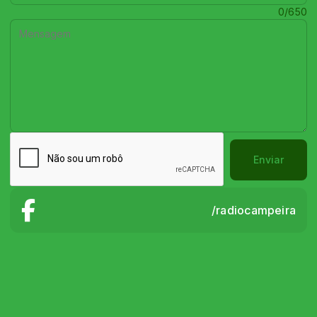
Mensagem:
0/650
Enviar
/radiocampeira