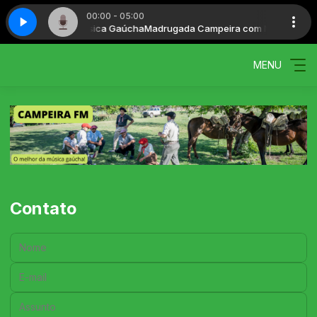
00:00 - 05:00
 CÉU SUL TERRA E COR (online-audio-converter.com)
 Campeira com Música Gaúcha
Madrugada Campeira com Música Gaú
THOMAS MACHAD
MENU
Contato
Nome:
E-mail:
Assunto: